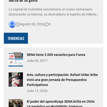
La capital de Colombia conmemora un nuevo aniversario
destacando su historia, su diversidad y el espíritu de millones
de personas que, con su trabajo, creatividad y solidaridad,
Agosto 06, 2026
0
construyen cada día una ciudad más viva. Bogotá está de
fiesta. La capital del país celebra 488 años de historia,
conso…
TENDENCIAS
SENA tiene 3.000 vacantes para Funza
Julio 06, 2017
Arte, cultura y participación: Rafael Uribe Uribe
vivió una gran jornada de Presupuestos
Participativos
Julio 13, 2026
El poder del aprendizaje SENA brilla en Chile:
14 medallas en WorldSkills Américas