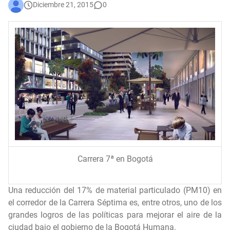
Diciembre 21, 2015
0
En audiencia pública, Superservicios rendirá cuentas a la ciudadanía
Administración Distrital implementa nuevas medidas de austeridad y eficiencia del gasto público en Bogotá
Bogotá corrió unida: 43 mil corredores convirtieron la Media Maratón en una fiesta del deporte y la salud
Carrera 7ª en Bogotá
Una reducción del 17% de material particulado (PM10) en
el corredor de la Carrera Séptima es, entre otros, uno de los
grandes logros de las políticas para mejorar el aire de la
ciudad bajo el gobierno de la Bogotá Humana.