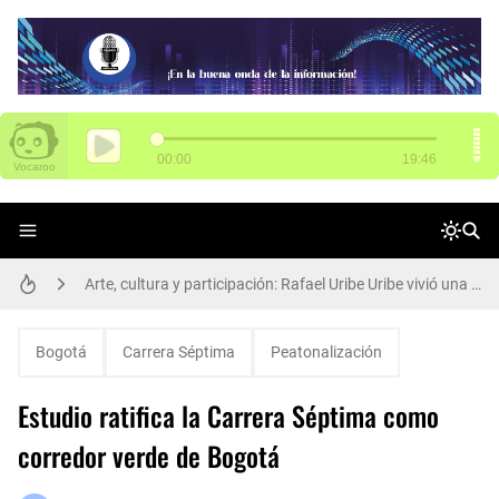
SENA tiene 3.000 vacantes para Funza
Arte, cultura y participación: Rafael Uribe Uribe vivió una gran jornada de Presupuestos Participativos
El poder del aprendizaje SENA brilla en Chile: 14 medallas en WorldSkills Américas
Alcalde Galán y María Fernanda Ortíz, nueva secretaria de Movilidad, dan apertura de ciclorruta de la carrera 68
Bogotá
Carrera Séptima
Peatonalización
Participa de Conciliatón 2015 este 20 y 21 de noviembre
Estudio ratifica la Carrera Séptima como
Así se transforma el Parque Los Abuelos en Rafael Uribe Uribe
corredor verde de Bogotá
Una llamada puede salvar una vida: la protección animal es compromiso de todos