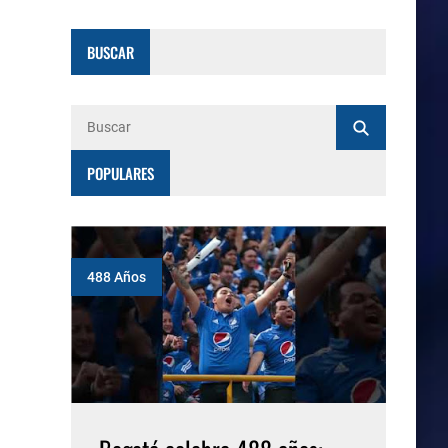
BUSCAR
POPULARES
488 Años