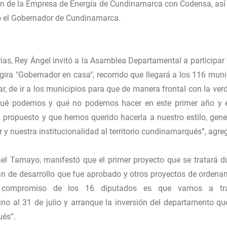
sión de la Empresa de Energía de Cundinamarca con Codensa, as
tó el Gobernador de Cundinamarca.
rias, Rey Ángel invitó a la Asamblea Departamental a participar
 gira "Gobernador en casa", recorrido que llegará a los 116 muni
ar, de ir a los municipios para que de manera frontal con la ver
 qué podemos y qué no podemos hacer en este primer año y 
propuesto y que hemos querido hacerla a nuestro estilo, gen
y nuestra institucionalidad al territorio cundinamarqués”, agre
fael Tamayo, manifestó que el primer proyecto que se tratará d
lan de desarrollo que fue aprobado y otros proyectos de ordena
“El compromiso de los 16 diputados es que vamos a tra
 al 31 de julio y arranque la inversión del departamento qu
ués”.