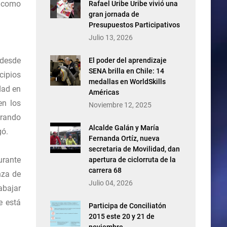
í como
Rafael Uribe Uribe vivió una
gran jornada de
Presupuestos Participativos
Julio 13, 2026
 desde
El poder del aprendizaje
SENA brilla en Chile: 14
cipios
medallas en WorldSkills
dad en
Américas
en los
Noviembre 12, 2025
erando
Alcalde Galán y María
gó.
Fernanda Ortíz, nueva
secretaria de Movilidad, dan
urante
apertura de ciclorruta de la
carrera 68
nza de
Julio 04, 2026
bajar
e está
Participa de Conciliatón
2015 este 20 y 21 de