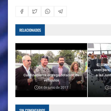
RELACIONADOS
El SENA 
unen para 
Cundinamarca entrega dotación de
a las Jun
vehículos
04 de junio de 2017
2
SIN COMENTARIOS