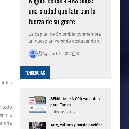
Bogotá celebra 488 años:
una ciudad que late con la
fuerza de su gente
La capital de Colombia conmemora
un nuevo aniversario destacando su
historia, su diversidad y el espíritu de
Agosto 06, 2026
0
millones de personas que, con su
trabajo, creatividad y solidaridad,
construyen cada día una ciudad
TENDENCIAS
más viva. Bogotá está de fiesta. La
capital del país celebra 488 años de
amblea
historia, conso…
SENA tiene 3.000 vacantes
para Funza
e todo
Julio 06, 2017
enir a
ar una
Arte, cultura y participación: