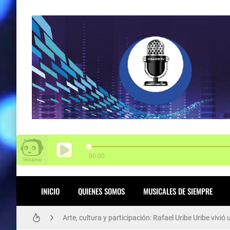
SENA tiene 3.000 vacantes para Funza
INICIO
QUIENES SOMOS
MUSICALES DE SIEMPRE
Arte, cultura y participación: Rafael Uribe Uribe viv
El poder del aprendizaje SENA brilla en Chile: 14 med