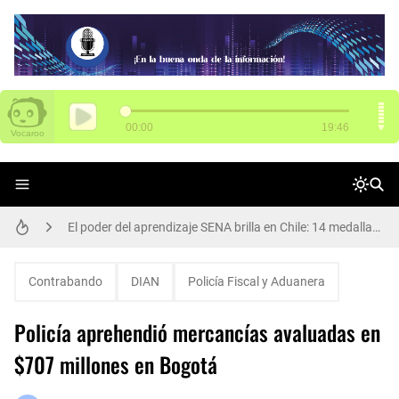
SENA tiene 3.000 vacantes para Funza
El poder del aprendizaje SENA brilla en Chile: 14 medallas en WorldSkills Américas
Arte, cultura y participación: Rafael Uribe Uribe vivió una gran jornada de Presupuestos Participativos
Contrabando
DIAN
Policía Fiscal y Aduanera
Alcalde Galán y María Fernanda Ortíz, nueva secretaria de Movilidad, dan apertura de ciclorruta de la carrera 68
Policía aprehendió mercancías avaluadas en
Así se transforma el Parque Los Abuelos en Rafael Uribe Uribe
$707 millones en Bogotá
Una llamada puede salvar una vida: la protección animal es compromiso de todos