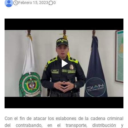
Febrero 15, 2023
0
En audiencia pública, Superservicios rendirá cuentas a la ciudadanía
Participa de Conciliatón 2015 este 20 y 21 de noviembre
Bogotá corrió unida: 43 mil corredores convirtieron la Media Maratón en una fiesta del deporte y la salud
Administración Distrital implementa nuevas medidas de austeridad y eficiencia del gasto público en Bogotá
Con el fin de atacar los eslabones de la cadena criminal
del contrabando, en el transporte, distribución y