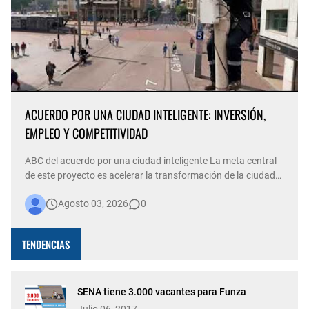
ACUERDO POR UNA CIUDAD INTELIGENTE: INVERSIÓN,
EMPLEO Y COMPETITIVIDAD
ABC del acuerdo por una ciudad inteligente La meta central
de este proyecto es acelerar la transformación de la ciudad
hacia un modelo de ciudad inteligente, preparada para
Agosto 03, 2026
0
afrontar los desafíos y aprovechar las oportunidades del
futuro. Esta iniciativa permitirá la puesta en marcha de un
sistema…
TENDENCIAS
SENA tiene 3.000 vacantes para Funza
Julio 06, 2017