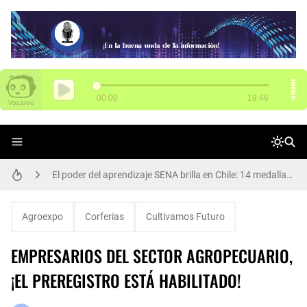
SENA tiene 3.000 vacantes para Funza
El poder del aprendizaje SENA brilla en Chile: 14 medallas en WorldSkills Américas
Arte, cultura y participación: Rafael Uribe Uribe vivió una gran jornada de Presupuestos Participativos
Agroexpo
Corferias
Cultivamos Futuro
Participa de Conciliatón 2015 este 20 y 21 de noviembre
EMPRESARIOS DEL SECTOR AGROPECUARIO,
Alcalde Galán y María Fernanda Ortíz, nueva secretaria de Movilidad, dan apertura de ciclorruta de la carrera 68
¡EL PREREGISTRO ESTÁ HABILITADO!
Así se transforma el Parque Los Abuelos en Rafael Uribe Uribe