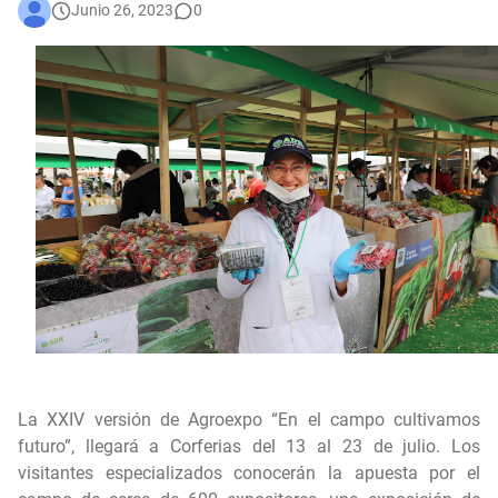
Junio 26, 2023
0
Una llamada puede salvar una vida: la protección animal es compromiso de todos
En audiencia pública, Superservicios rendirá cuentas a la ciudadanía
Administración Distrital implementa nuevas medidas de austeridad y eficiencia del gasto público en Bogotá
Bogotá corrió unida: 43 mil corredores convirtieron la Media Maratón en una fiesta del deporte y la salud
La XXIV versión de Agroexpo “En el campo cultivamos
futuro”, llegará a Corferias del 13 al 23 de julio. Los
visitantes especializados conocerán la apuesta por el