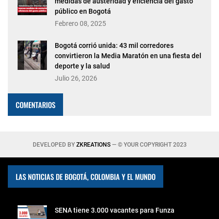
medidas de austeridad y eficiencia del gasto
público en Bogotá
Febrero 08, 2025
Bogotá corrió unida: 43 mil corredores
convirtieron la Media Maratón en una fiesta del
deporte y la salud
Julio 26, 2026
COMENTARIOS
DEVELOPED BY
ZKREATIONS
— © YOUR COPYRIGHT 2023
LAS NOTICIAS DE BOGOTÁ, COLOMBIA Y EL MUNDO
SENA tiene 3.000 vacantes para Funza