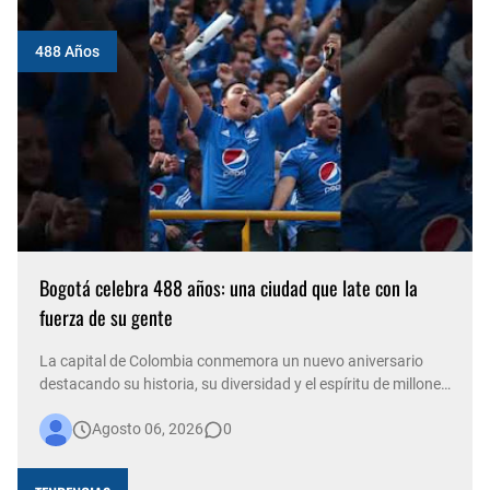
488 Años
Bogotá celebra 488 años: una ciudad que late con la
fuerza de su gente
La capital de Colombia conmemora un nuevo aniversario
destacando su historia, su diversidad y el espíritu de millones
de personas que, con su trabajo, creatividad y solidaridad,
Agosto 06, 2026
0
construyen cada día una ciudad más viva. Bogotá está de
fiesta. La capital del país celebra 488 años de historia,
conso…