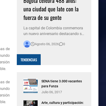
Bogotá celebra 488 años:
una ciudad que late con la
fuerza de su gente
La capital de Colombia conmemora
un nuevo aniversario destacando su
historia, su diversidad y el espíritu de
Agosto 06, 2026
0
millones de personas que, con su
sas de
trabajo, creatividad y solidaridad,
 mundo
construyen cada día una ciudad
TENDENCIAS
ersión
más viva. Bogotá está de fiesta. La
capital del país celebra 488 años de
ble.
historia, conso…
SENA tiene 3.000 vacantes
sas de
para Funza
 mundo
Julio 06, 2017
ersión
ble.
Arte, cultura y participación: