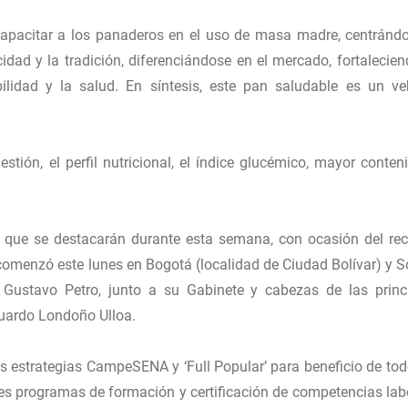
 capacitar a los panaderos en el uso de masa madre, centránd
cidad y la tradición, diferenciándose en el mercado, fortalecien
lidad y la salud. En síntesis, este pan saludable es un ve
estión, el perfil nutricional, el índice glucémico, mayor conten
 que se destacarán durante esta semana, con ocasión del rec
e comenzó este lunes en Bogotá (localidad de Ciudad Bolívar) y 
 Gustavo Petro, junto a su Gabinete y cabezas de las princ
duardo Londoño Ulloa.
as estrategias CampeSENA y ‘Full Popular’ para beneficio de tod
ores programas de formación y certificación de competencias lab