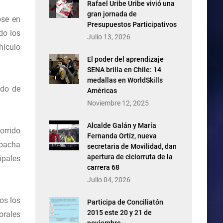
Rafael Uribe Uribe vivió una
gran jornada de
ose en
Presupuestos Participativos
do los
Julio 13, 2026
hículo
El poder del aprendizaje
SENA brilla en Chile: 14
medallas en WorldSkills
ido de
Américas
Noviembre 12, 2025
Alcalde Galán y María
orrido
Fernanda Ortíz, nueva
Soacha
secretaria de Movilidad, dan
apertura de ciclorruta de la
ipales
carrera 68
Julio 04, 2026
os los
Participa de Conciliatón
2015 este 20 y 21 de
orales