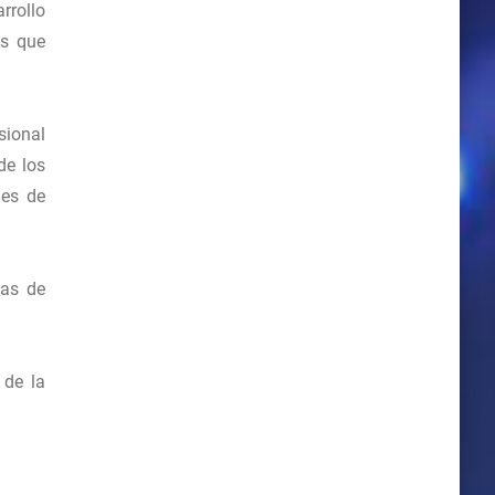
rrollo
es que
sional
de los
 es de
mas de
 de la