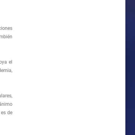
ciones
ambién
oya el
demia,
lares,
 ánimo
 es de