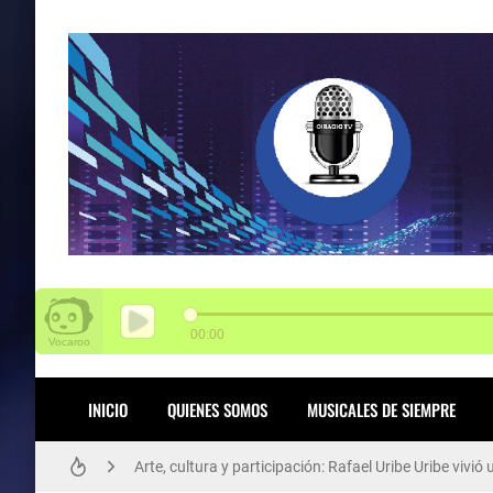
SENA tiene 3.000 vacantes para Funza
INICIO
QUIENES SOMOS
MUSICALES DE SIEMPRE
Arte, cultura y participación: Rafael Uribe Uribe viv
El poder del aprendizaje SENA brilla en Chile: 14 med