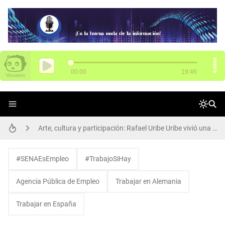
SENA tiene 3.000 vacantes para Funza
Arte, cultura y participación: Rafael Uribe Uribe vivió una gran jornada de Presupuestos Participativos
El poder del aprendizaje SENA brilla en Chile: 14 medallas en WorldSkills Américas
#SENAEsEmpleo
#TrabajoSiHay
Alcalde Galán y María Fernanda Ortíz, nueva secretaria de Movilidad, dan apertura de ciclorruta de la carrera 68
Agencia Pública de Empleo
Trabajar en Alemania
Participa de Conciliatón 2015 este 20 y 21 de noviembre
Trabajar en España
Así se transforma el Parque Los Abuelos en Rafael Uribe Uribe