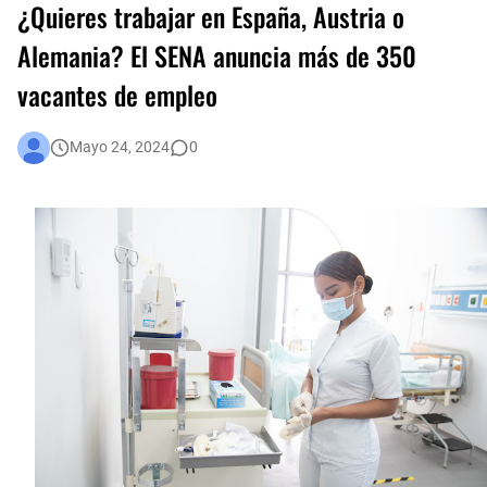
¿Quieres trabajar en España, Austria o
Una llamada puede salvar una vida: la protección animal es compromiso de todos
Alemania? El SENA anuncia más de 350
vacantes de empleo
En audiencia pública, Superservicios rendirá cuentas a la ciudadanía
Administración Distrital implementa nuevas medidas de austeridad y eficiencia del gasto público en Bogotá
Mayo 24, 2024
0
Bogotá corrió unida: 43 mil corredores convirtieron la Media Maratón en una fiesta del deporte y la salud