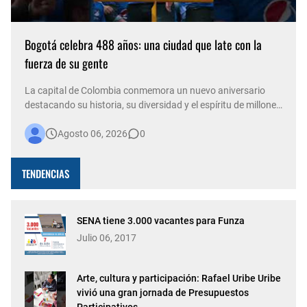
Bogotá celebra 488 años: una ciudad que late con la
fuerza de su gente
La capital de Colombia conmemora un nuevo aniversario
destacando su historia, su diversidad y el espíritu de millones
de personas que, con su trabajo, creatividad y solidaridad,
Agosto 06, 2026
0
construyen cada día una ciudad más viva. Bogotá está de
fiesta. La capital del país celebra 488 años de historia,
conso…
TENDENCIAS
SENA tiene 3.000 vacantes para Funza
Julio 06, 2017
Arte, cultura y participación: Rafael Uribe Uribe
vivió una gran jornada de Presupuestos