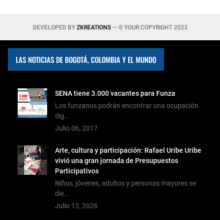
DEVELOPED BY
ZKREATIONS
— © YOUR COPYRIGHT 2023
LAS NOTICIAS DE BOGOTÁ, COLOMBIA Y EL MUNDO
SENA tiene 3.000 vacantes para Funza
Los funzanos podrán encontrar una ocupación
dig…
Julio 06, 2017
Arte, cultura y participación: Rafael Uribe Uribe
vivió una gran jornada de Presupuestos
Participativos
Niños, jóvenes, adultos y personas mayores se
die…
Julio 13, 2026