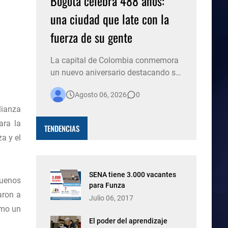
Bogotá celebra 488 años:
una ciudad que late con la
fuerza de su gente
La capital de Colombia conmemora
un nuevo aniversario destacando su
historia, su diversidad y el espíritu de
Agosto 06, 2026
0
millones de personas que, con su
lianza
trabajo, creatividad y solidaridad,
construyen cada día una ciudad
ara la
TENDENCIAS
más viva. Bogotá está de fiesta. La
a y el
capital del país celebra 488 años de
historia, conso…
SENA tiene 3.000 vacantes
buenos
para Funza
aron a
Julio 06, 2017
omo un
El poder del aprendizaje