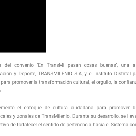
dos del convenio ‘En TransMi pasan cosas buenas’, una a
reación y Deporte, TRANSMILENIO S.A, y el Instituto Distrital p
para promover la transformación cultural, el orgullo, la confianz
.
lementó el enfoque de cultura ciudadana para promover 
cales y zonales de TransMilenio. Durante su desarrollo, se llev
etivo de fortalecer el sentido de pertenencia hacia el Sistema c