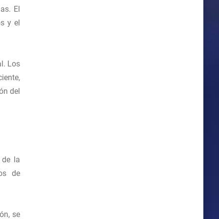
as. El
s y el
l. Los
iente,
ón del
 de la
ios de
ón, se