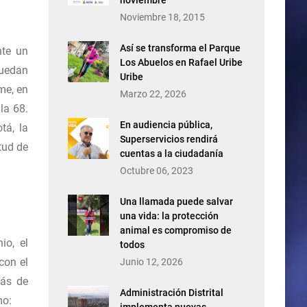
noviembre
Noviembre 18, 2015
Así se transforma el Parque
nte un
Los Abuelos en Rafael Uribe
quedan
Uribe
me, en
Marzo 22, 2026
la 68.
En audiencia pública,
tá, la
Superservicios rendirá
tud de
cuentas a la ciudadanía
Octubre 06, 2023
Una llamada puede salvar
una vida: la protección
animal es compromiso de
io, el
todos
con el
Junio 12, 2026
más de
Administración Distrital
mo: