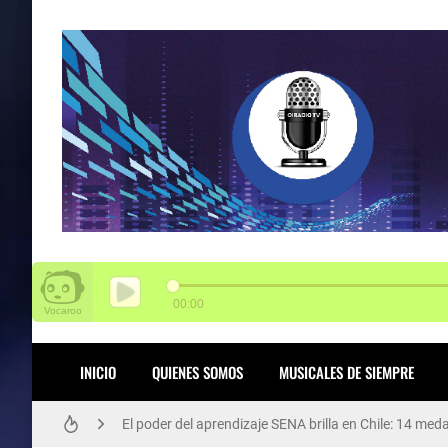
SENA tiene 3.000 vacantes para Funza
INICIO
QUIENES SOMOS
MUSICALES DE SIEMPRE
El poder del aprendizaje SENA brilla en Chile: 14 med
Arte, cultura y participación: Rafael Uribe Uribe viv