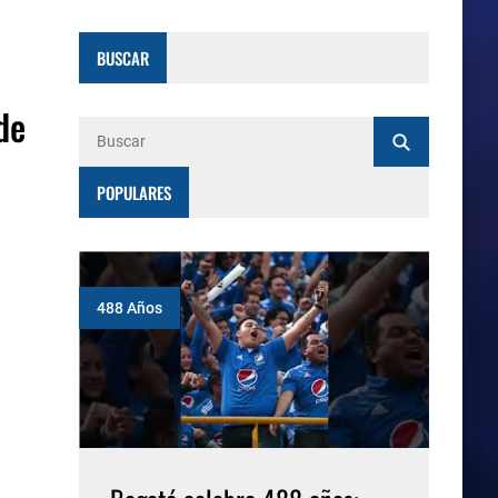
BUSCAR
de
POPULARES
488 Años