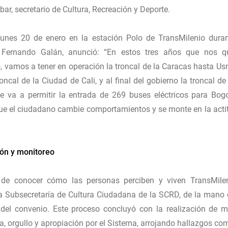
bar, secretario de Cultura, Recreación y Deporte.
 lunes 20 de enero en la estación Polo de TransMilenio dura
s Fernando Galán, anunció: “En estos tres años que nos 
o, vamos a tener en operación la troncal de la Caracas hasta Us
cal de la Ciudad de Cali, y al final del gobierno la troncal de 
 va a permitir la entrada de 269 buses eléctricos para Bogo
 que el ciudadano cambie comportamientos y se monte en la acti
ión y monitoreo
o de conocer cómo las personas perciben y viven TransMilen
la Subsecretaría de Cultura Ciudadana de la SCRD, de la mano 
el convenio. Este proceso concluyó con la realización de 
a, orgullo y apropiación por el Sistema, arrojando hallazgos co