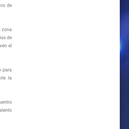
ico de
a zona
ías de
ven el
o para
rle la
uentro
alento