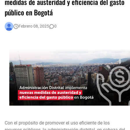
medidas de austeridad y eficiencia del gasto
público en Bogotá
Una llamada puede salvar una vida: la protección animal es compromiso de todos
En audiencia pública, Superservicios rendirá cuentas a la ciudadanía
Febrero 08, 2025
0
Bogotá corrió unida: 43 mil corredores convirtieron la Media Maratón en una fiesta del deporte y la salud
Administración Distrital implementa nuevas medidas de austeridad y eficiencia del gasto público en Bogotá
Con el propósito de promover el uso eficiente de los
recursos públicos, la administración distrital, en cabeza del