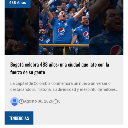
488 Años
Bogotá celebra 488 años: una ciudad que late con la
fuerza de su gente
La capital de Colombia conmemora un nuevo aniversario
destacando su historia, su diversidad y el espíritu de millones
de personas que, con su trabajo, creatividad y solidaridad,
Agosto 06, 2026
0
construyen cada día una ciudad más viva. Bogotá está de
fiesta. La capital del país celebra 488 años de historia,
conso…
TENDENCIAS