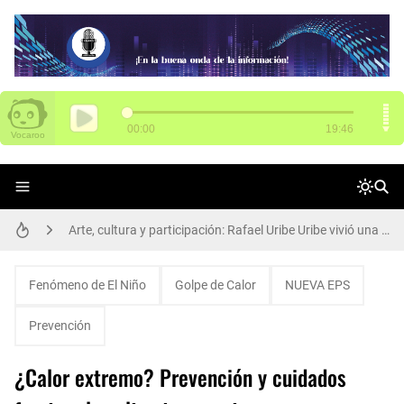
SENA tiene 3.000 vacantes para Funza
Arte, cultura y participación: Rafael Uribe Uribe vivió una gran jornada de Presupuestos Participativos
Alcalde Galán y María Fernanda Ortíz, nueva secretaria de Movilidad, dan apertura de ciclorruta de la carrera 68
Participa de Conciliatón 2015 este 20 y 21 de noviembre
Fenómeno de El Niño
Golpe de Calor
NUEVA EPS
Una llamada puede salvar una vida: la protección animal es compromiso de todos
Prevención
En audiencia pública, Superservicios rendirá cuentas a la ciudadanía
¿Calor extremo? Prevención y cuidados
Bogotá corrió unida: 43 mil corredores convirtieron la Media Maratón en una fiesta del deporte y la salud