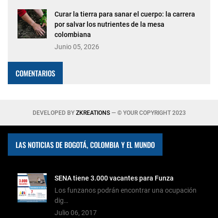
Curar la tierra para sanar el cuerpo: la carrera
por salvar los nutrientes de la mesa
colombiana
Junio 05, 2026
COMENTARIOS
DEVELOPED BY
ZKREATIONS
— © YOUR COPYRIGHT 2023
LAS NOTICIAS DE BOGOTÁ, COLOMBIA Y EL MUNDO
SENA tiene 3.000 vacantes para Funza
Los funzanos podrán encontrar una ocupación
dig…
Julio 06, 2017