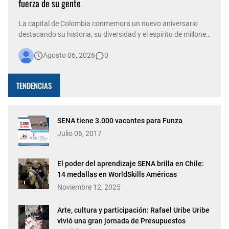
fuerza de su gente
La capital de Colombia conmemora un nuevo aniversario
destacando su historia, su diversidad y el espíritu de millones
de personas que, con su trabajo, creatividad y solidaridad,
Agosto 06, 2026
0
construyen cada día una ciudad más viva. Bogotá está de
fiesta. La capital del país celebra 488 años de historia,
conso…
TENDENCIAS
SENA tiene 3.000 vacantes para Funza
Julio 06, 2017
El poder del aprendizaje SENA brilla en Chile:
14 medallas en WorldSkills Américas
Noviembre 12, 2025
Arte, cultura y participación: Rafael Uribe Uribe
vivió una gran jornada de Presupuestos