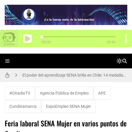
SENA tiene 3.000 vacantes para Funza
El poder del aprendizaje SENA brilla en Chile: 14 medallas en WorldSkills Américas
Arte, cultura y participación: Rafael Uribe Uribe vivió una gran jornada de Presupuestos Participativos
#OiradioTV
Agencia Pública de Empleo
APE
Participa de Conciliatón 2015 este 20 y 21 de noviembre
Cundinamarca
ExpoEmpleo SENA Mujer
Alcalde Galán y María Fernanda Ortíz, nueva secretaria de Movilidad, dan apertura de ciclorruta de la carrera 68
Feria laboral SENA Mujer en varios puntos de
Así se transforma el Parque Los Abuelos en Rafael Uribe Uribe