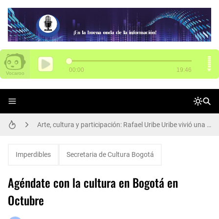
SENA tiene 3.000 vacantes para Funza
El poder del aprendizaje SENA brilla en Chile: 14 medallas en WorldSkills Américas
Arte, cultura y participación: Rafael Uribe Uribe vivió una gran jornada de Presupuestos Participativos
Alcalde Galán y María Fernanda Ortíz, nueva secretaria de Movilidad, dan apertura de ciclorruta de la carrera 68
Imperdibles
Secretaria de Cultura Bogotá
Así se transforma el Parque Los Abuelos en Rafael Uribe Uribe
Agéndate con la cultura en Bogotá en
Una llamada puede salvar una vida: la protección animal es compromiso de todos
Octubre
En audiencia pública, Superservicios rendirá cuentas a la ciudadanía