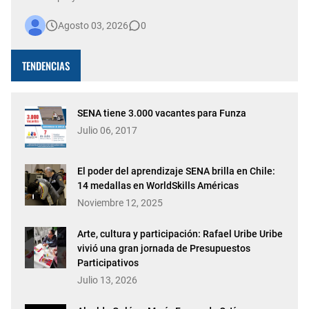
hacia un modelo de ciudad inteligente, preparada para
Agosto 03, 2026
0
afrontar los desafíos y aprovechar las oportunidades del
futuro. Esta iniciativa permitirá la puesta en marcha de un
sistema…
TENDENCIAS
SENA tiene 3.000 vacantes para Funza
Julio 06, 2017
El poder del aprendizaje SENA brilla en Chile:
14 medallas en WorldSkills Américas
Noviembre 12, 2025
Arte, cultura y participación: Rafael Uribe Uribe
vivió una gran jornada de Presupuestos
Participativos
Julio 13, 2026