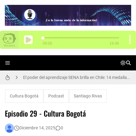
SENA tiene 3.000 vacantes para Funza
El poder del aprendizaje SENA brilla en Chile: 14 medallas en WorldSkills Américas
Arte, cultura y participación: Rafael Uribe Uribe vivió una gran jornada de Presupuestos Participativos
Cultura Bogotá
Podcast
Santiago Rivas
Alcalde Galán y María Fernanda Ortíz, nueva secretaria de Movilidad, dan apertura de ciclorruta de la carrera 68
Episodio 29 - Cultura Bogotá
Participa de Conciliatón 2015 este 20 y 21 de noviembre
Diciembre 14, 2025
0
Así se transforma el Parque Los Abuelos en Rafael Uribe Uribe