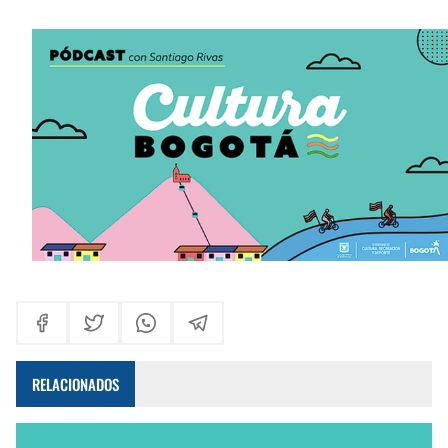
Una llamada puede salvar una vida: la protección animal es compromiso de todos
En audiencia pública, Superservicios rendirá cuentas a la ciudadanía
Administración Distrital implementa nuevas medidas de austeridad y eficiencia del gasto público en Bogotá
Bogotá corrió unida: 43 mil corredores convirtieron la Media Maratón en una fiesta del deporte y la salud
RELACIONADOS