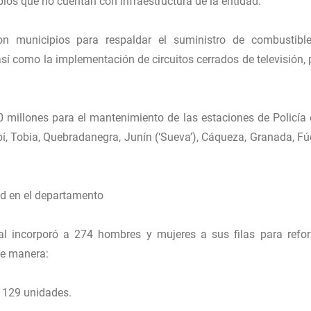
ipios que no cuentan con infraestructura de la entidad.
n municipios para respaldar el suministro de combustibl
sí como la implementación de circuitos cerrados de televisión, 
0 millones para el mantenimiento de las estaciones de Policía 
pí, Tobia, Quebradanegra, Junín (‘Sueva’), Cáqueza, Granada, F
ad en el departamento
nal incorporó a 274 hombres y mujeres a sus filas para refor
te manera:
 129 unidades.