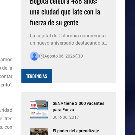
Bogotá celebra 488 años:
una ciudad que late con la
fuerza de su gente
La capital de Colombia conmemora
un nuevo aniversario destacando su
historia, su diversidad y el espíritu de
Agosto 06, 2026
0
millones de personas que, con su
ríamos
trabajo, creatividad y solidaridad,
 de la
construyen cada día una ciudad
TENDENCIAS
contar
más viva. Bogotá está de fiesta. La
ento”,
capital del país celebra 488 años de
historia, conso…
SENA tiene 3.000 vacantes
uridad
para Funza
Julio 06, 2017
e tres
s, con
El poder del aprendizaje