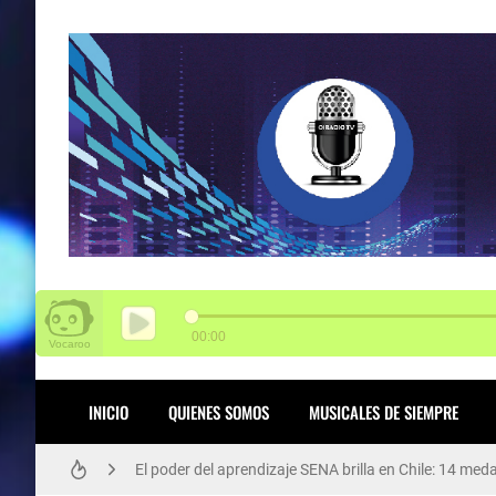
INICIO
QUIENES SOMOS
MUSICALES DE SIEMPRE
SENA tiene 3.000 vacantes para Funza
El poder del aprendizaje SENA brilla en Chile: 14 med