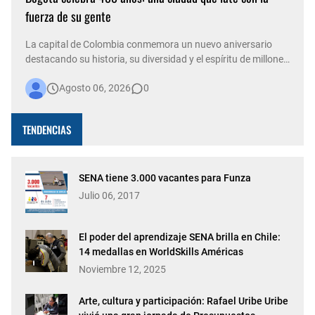
fuerza de su gente
La capital de Colombia conmemora un nuevo aniversario
destacando su historia, su diversidad y el espíritu de millones
de personas que, con su trabajo, creatividad y solidaridad,
Agosto 06, 2026
0
construyen cada día una ciudad más viva. Bogotá está de
fiesta. La capital del país celebra 488 años de historia,
conso…
TENDENCIAS
SENA tiene 3.000 vacantes para Funza
Julio 06, 2017
El poder del aprendizaje SENA brilla en Chile:
14 medallas en WorldSkills Américas
Noviembre 12, 2025
Arte, cultura y participación: Rafael Uribe Uribe