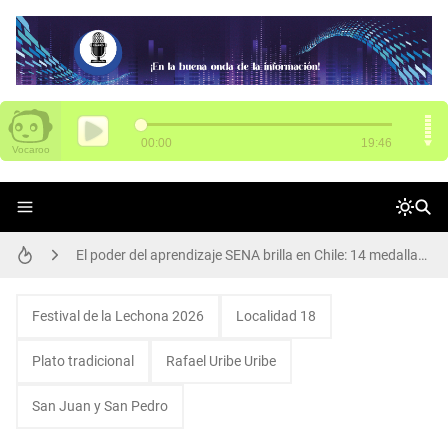
SENA tiene 3.000 vacantes para Funza
El poder del aprendizaje SENA brilla en Chile: 14 medallas en WorldSkills Américas
Arte, cultura y participación: Rafael Uribe Uribe vivió una gran jornada de Presupuestos Participativos
Alcalde Galán y María Fernanda Ortíz, nueva secretaria de Movilidad, dan apertura de ciclorruta de la carrera 68
Festival de la Lechona 2026
Localidad 18
Participa de Conciliatón 2015 este 20 y 21 de noviembre
Plato tradicional
Rafael Uribe Uribe
Así se transforma el Parque Los Abuelos en Rafael Uribe Uribe
San Juan y San Pedro
Una llamada puede salvar una vida: la protección animal es compromiso de todos