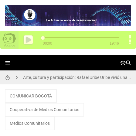
SENA tiene 3.000 vacantes para Funza
Arte, cultura y participación: Rafael Uribe Uribe vivió una gran jornada de Presupuestos Participativos
El poder del aprendizaje SENA brilla en Chile: 14 medallas en WorldSkills Américas
Alcalde Galán y María Fernanda Ortíz, nueva secretaria de Movilidad, dan apertura de ciclorruta de la carrera 68
COMUNICAR BOGOTÁ
Participa de Conciliatón 2015 este 20 y 21 de noviembre
Cooperativa de Medios Comunitarios
Así se transforma el Parque Los Abuelos en Rafael Uribe Uribe
Medios Comunitarios
Una llamada puede salvar una vida: la protección animal es compromiso de todos