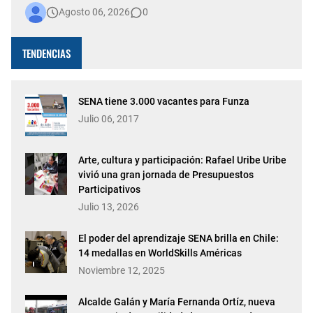
Agosto 06, 2026
0
construyen cada día una ciudad más viva. Bogotá está de
fiesta. La capital del país celebra 488 años de historia,
conso…
TENDENCIAS
SENA tiene 3.000 vacantes para Funza
Julio 06, 2017
Arte, cultura y participación: Rafael Uribe Uribe
vivió una gran jornada de Presupuestos
Participativos
Julio 13, 2026
El poder del aprendizaje SENA brilla en Chile:
14 medallas en WorldSkills Américas
Noviembre 12, 2025
Alcalde Galán y María Fernanda Ortíz, nueva