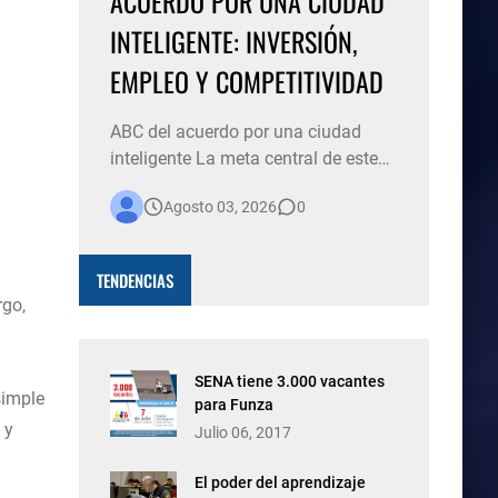
ACUERDO POR UNA CIUDAD
INTELIGENTE: INVERSIÓN,
EMPLEO Y COMPETITIVIDAD
ABC del acuerdo por una ciudad
inteligente La meta central de este
proyecto es acelerar la
Agosto 03, 2026
0
transformación de la ciudad hacia
un modelo de ciudad inteligente,
preparada para afrontar los desafíos
TENDENCIAS
y aprovechar las oportunidades del
rgo,
futuro. Esta iniciativa permitirá la
puesta en marcha de un sistema…
SENA tiene 3.000 vacantes
simple
para Funza
 y
Julio 06, 2017
El poder del aprendizaje