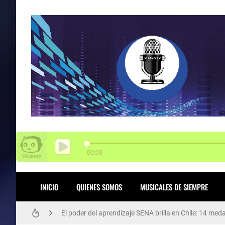
SENA tiene 3.000 vacantes para Funza
INICIO
QUIENES SOMOS
MUSICALES DE SIEMPRE
El poder del aprendizaje SENA brilla en Chile: 14 med
Arte, cultura y participación: Rafael Uribe Uribe viv