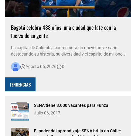
Bogotá celebra 488 años: una ciudad que late con la
fuerza de su gente
La capital de Colombia conmemora un nuevo aniversario
destacando su historia, su diversidad y el espíritu de millones
de personas que, con su trabajo, creatividad y solidaridad,
Agosto 06, 2026
0
construyen cada día una ciudad más viva. Bogotá está de
fiesta. La capital del país celebra 488 años de historia,
conso…
TENDENCIAS
SENA tiene 3.000 vacantes para Funza
Julio 06, 2017
El poder del aprendizaje SENA brilla en Chile: