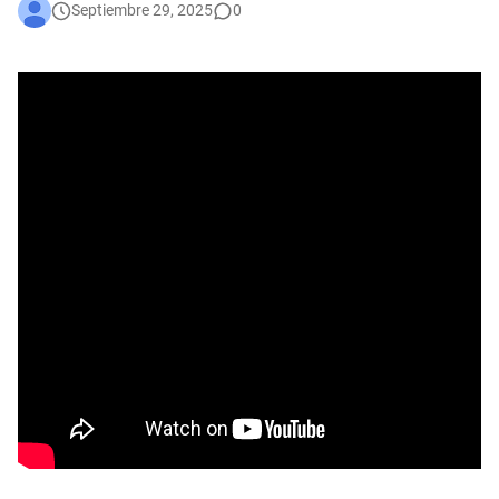
Septiembre 29, 2025
0
Una llamada puede salvar una vida: la protección animal es compromiso de todos
En audiencia pública, Superservicios rendirá cuentas a la ciudadanía
Administración Distrital implementa nuevas medidas de austeridad y eficiencia del gasto público en Bogotá
Bogotá corrió unida: 43 mil corredores convirtieron la Media Maratón en una fiesta del deporte y la salud