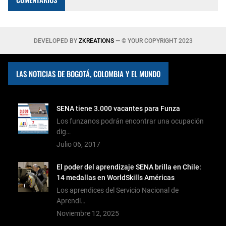
DEVELOPED BY
ZKREATIONS
— © YOUR COPYRIGHT 2023
LAS NOTICIAS DE BOGOTÁ, COLOMBIA Y EL MUNDO
SENA tiene 3.000 vacantes para Funza
Los funzanos podrán encontrar una ocupación
dig…
Julio 06, 2017
El poder del aprendizaje SENA brilla en Chile:
14 medallas en WorldSkills Américas
Los aprendices del Servicio Nacional de
Aprendi…
Noviembre 12, 2025